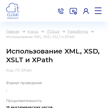
Главная
Курсы
ITCloud
Разработка
Использование XML, XSD, XSLT и XPath
Использование XML, XSD,
XSLT и XPath
Код: ITC-XPath
Формат проведения
-
Продолжительность
16 академических часов